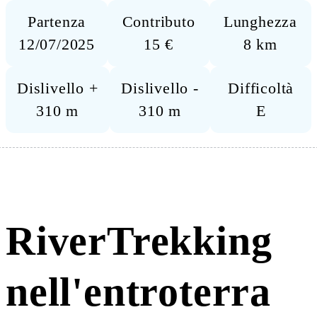
Partenza
Contributo
Lunghezza
12/07/2025
15 €
8 km
Dislivello +
Dislivello -
Difficoltà
310 m
310 m
E
RiverTrekking
nell'entroterra